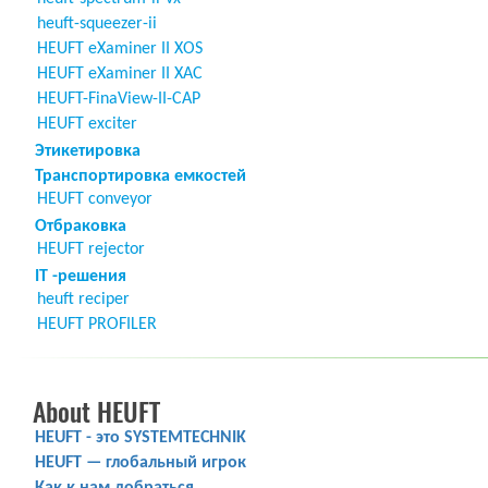
heuft-squeezer-ii
HEUFT eXaminer II XOS
HEUFT eXaminer II XAC
HEUFT-FinaView-II-CAP
HEUFT exciter
Этикетировка
Транспортировка емкостей
HEUFT conveyor
Отбраковка
HEUFT rejector
IT -решения
heuft reciper
HEUFT PROFILER
About HEUFT
HEUFT - это SYSTEMTECHNIK
HEUFT — глобальный игрок