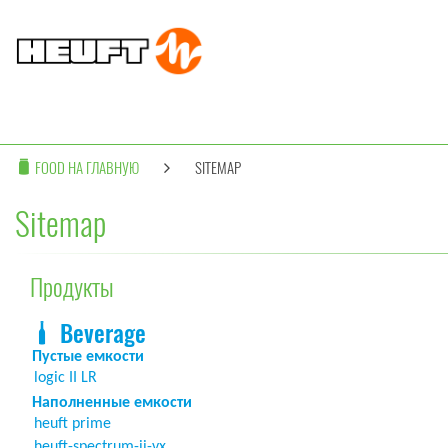
FOOD НА ГЛАВНУЮ
SITEMAP
Sitemap
Продукты
Beverage
Пустые емкости
logic II LR
Наполненные емкости
heuft prime
heuft-spectrum-ii-vx