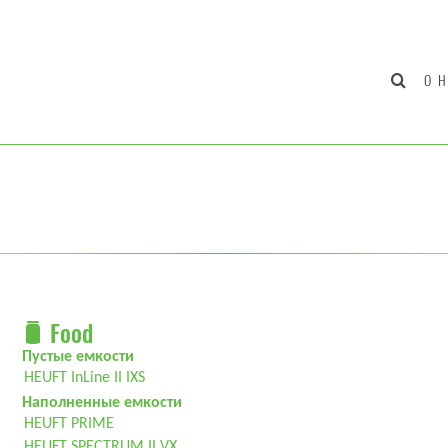
О 
Food
Пустые емкости
HEUFT InLine II IXS
Наполненные емкости
HEUFT PRIME
HEUFT SPECTRUM II VX