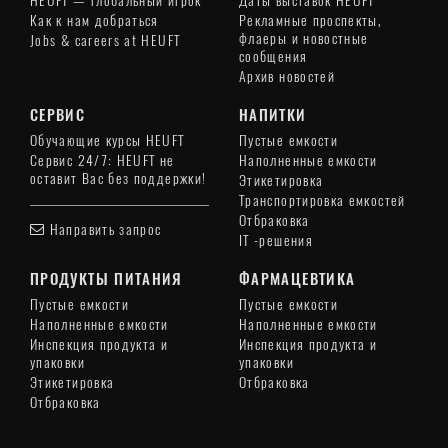
HEUFT — глобальный игрок
Даты выставок HEUFT
Как к нам добраться
Рекламные проспекты,
флаеры и новостные
Jobs & careers at HEUFT
сообщения
Архив новостей
СЕРВИС
НАПИТКИ
Обучающие курсы HEUFT
Пустые емкости
Сервис 24/7: HEUFT не
Наполненные емкости
оставит Вас без поддержки!
Этикетировка
Транспортировка емкостей
Отбраковка
Направить запрос
IT -решения
ПРОДУКТЫ ПИТАНИЯ
ФАРМАЦЕВТИКА
Пустые емкости
Пустые емкости
Наполненные емкости
Наполненные емкости
Инспекция продукта и
Инспекция продукта и
упаковки
упаковки
Этикетировка
Отбраковка
Отбраковка