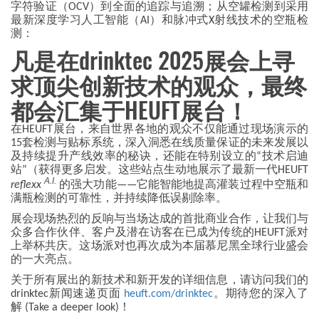
字符验证（OCV）到全面的追踪与追溯；从空罐检测到采用
最新深度学习人工智能（AI）和脉冲式X射线技术的空瓶检
测：
凡是在drinktec 2025展会上寻
求顶尖创新技术的观众，最终
都会汇集于HEUFT展台！
在HEUFT展台，来自世界各地的观众不仅能通过现场演示的
15套检测与贴标系统，深入洞悉在线质量保证的未来发展以
及持续提升产线效率的秘诀，还能在特别设立的“技术启迪
站”（获得更多启发。这些站点生动地展示了最新一代HEUFT
A.I.
reflexx
的强大功能——它能智能地提高灌装过程中空瓶和
满瓶检测的可靠性，并持续降低误剔除率。
展会现场热烈的反响与当场达成的首批商业合作，让我们与
众多合作伙伴、客户及潜在访客在已成为传统的HEUFT派对
上举杯共庆。这场派对也再次成为本届慕尼黑全球行业盛会
的一大亮点。
关于所有展出的新技术和新开发的详细信息，请访问我们的
drinktec新闻速递页面
heuft.com/drinktec
。期待您的深入了
解 (Take a deeper look)！