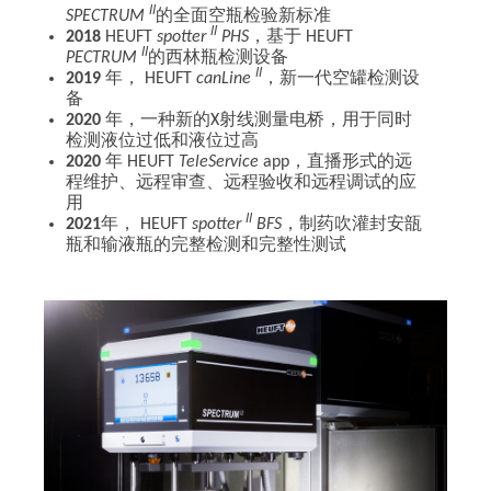
II
的全面空瓶检验新标准
SPECTRUM
II
2018
HEUFT
spotter
PHS
，基于 HEUFT
II
PECTRUM
的西林瓶检测设备
II
2019
年， HEUFT
canLine
，新一代空罐检测设
备
2020
年，一种新的X射线测量电桥，用于同时
检测液位过低和液位过高
2020
年 HEUFT
TeleService
app，直播形式的远
程维护、远程审查、远程验收和远程调试的应
用
II
2021
年， HEUFT
spotter
BFS
，制药吹灌封安瓿
瓶和输液瓶的完整检测和完整性测试