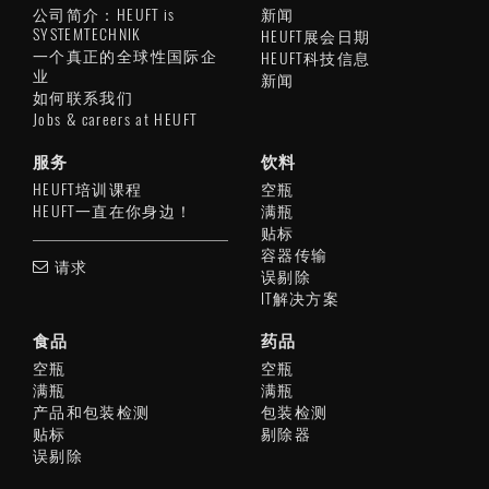
公司简介：HEUFT is
新闻
SYSTEMTECHNIK
HEUFT展会日期
一个真正的全球性国际企
HEUFT科技信息
业
新闻
如何联系我们
Jobs & careers at HEUFT
服务
饮料
HEUFT培训课程
空瓶
HEUFT一直在你身边！
满瓶
贴标
容器传输
请求
误剔除
IT解决方案
食品
药品
空瓶
空瓶
满瓶
满瓶
产品和包装检测
包装检测
贴标
剔除器
误剔除