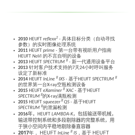
2
2010
HEUFT
reflexx
- 具体目标分类（自动寻找
参数）的实时图像处理系统
2011
HEUFT
prime
- 第一台带有视听用户指南
HEUFT
NaVi
的不言自明的设备
II
2013
HEUFT
SPECTRUM
- 新一代通用设备平台
2013
针对客户技术支持的7天24小时呼叫服务
设定了新标准
II
II
2014
HEUFT
InLine
IXS
- 基于HEUFT
SPECTRUM
的世界第一台X-ray空瓶检测设备
II
2015
HEUFT
eXaminer
XAC
- 基于HEUFT
II
SPECTRUM
的X-ray满瓶检测
II
2015
HEUFT
squeezer
QS
- 基于HEUFT
II
SPECTRUM
的泄漏检测
年，
，包括输送带机械，
2016
HEUFT
LAMBDA-K
输送带控制系统和多段剔除器的完整系统，用
于狭小空间内平稳地剔除垂直容器
2017
II
年， HEUFT
，基于 HEUFT
InLine
IS